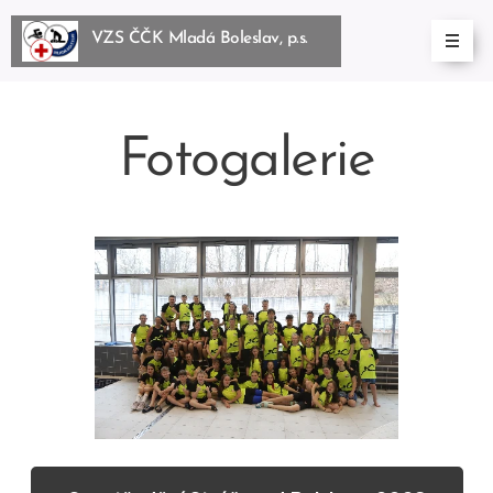
VZS ČČK Mladá Boleslav, p.s.
BoleslBoleslav, p.s.
Fotogalerie