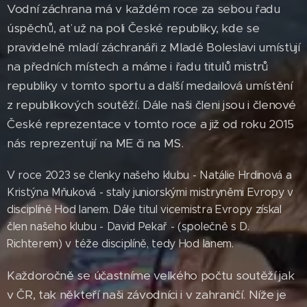
Vodní záchrana má v každém roce za sebou řadu
úspěchů, ať už na poli České republiky, kde se
pravidelně mladí záchranáři z Mladé Boleslavi umísťují
na předních místech a máme i řadu titulů mistrů
republiky v tomto sportu a další medailová umístění
z republikových soutěží. Dále naši členi jsou i členové
České reprezentace v tomto roce a již od roku 2015
nás reprezentují na ME či na MS.
V roce 2023 se členky našeho klubu - Natálie Hrdinová a
Kristýna Mňuková - staly juniorskými mistryněmi Evropy v
disciplíně Hod lanem. Dále titul vicemistra Evropy získal
člen našeho klubu - David Pekař - (společně s D.
Richterem) v téže disciplíně, tedy Hod lanem.
Každoročně se účastníme velkého počtu soutěží jak
v ČR, tak někteří naši závodníci i v zahraničí. Níže je