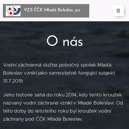
VZS ČČK Mladá Boleslav, p.s.
BoleslBoleslav, p.s.
O nás
Vodní záchranná služba pobočný spolek Mladá
Boleslav vznikl jako samostatně fungující subjekt
31.7.2019.
Jeho historie sahá do roku 2014, kdy tento kroužek
nazvaný vodní záchrana vznikl v Mladé Boleslavi. Od
této doby do letošního roku byl kroužek vodní
záchrany pod ČČK Mladá Boleslav.