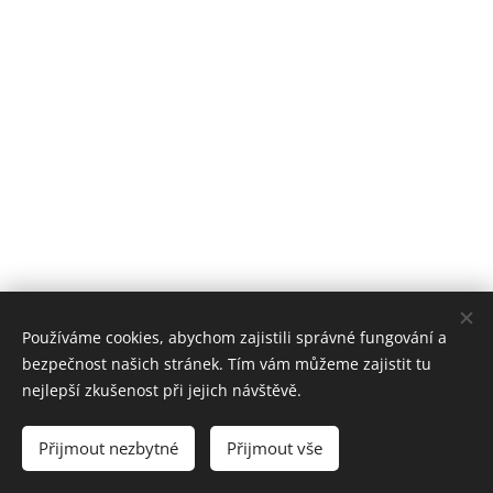
Používáme cookies, abychom zajistili správné fungování a
bezpečnost našich stránek. Tím vám můžeme zajistit tu
nejlepší zkušenost při jejich návštěvě.
© 2019-2026 VZS ČČK Mladá Boleslav, p.s.
Přijmout nezbytné
Přijmout vše
Vytvořeno službou
Webnode
Cookies