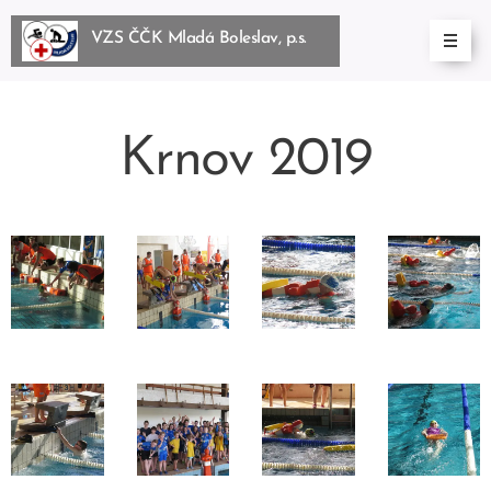
VZS ČČK Mladá Boleslav, p.s.
BoleslBoleslav, p.s.
Krnov 2019