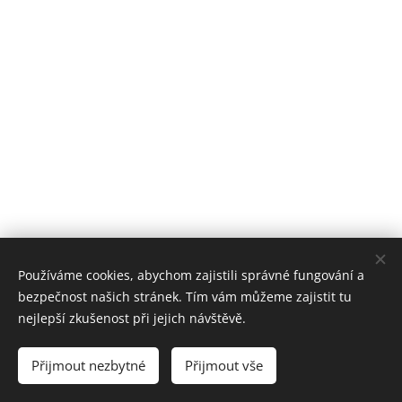
Používáme cookies, abychom zajistili správné fungování a
bezpečnost našich stránek. Tím vám můžeme zajistit tu
nejlepší zkušenost při jejich návštěvě.
© 2019-2026 VZS ČČK Mladá Boleslav, p.s.
Přijmout nezbytné
Přijmout vše
Vytvořeno službou
Webnode
Cookies