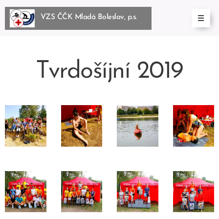
VZS ČČK Mladá Boleslav, p.s.
BoleslBoleslav, p.s.
Tvrdošíjní 2019