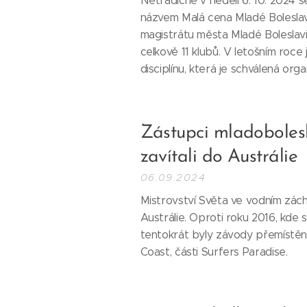
Netradičně v neděli 6. 10. 2024 
názvem Malá cena Mladé Bolesla
magistrátu města Mladé Boleslavi.
celkově 11 klubů. V letošním roce
disciplínu, která je schválená organ
Zástupci mladoboles
zavítali do Austrálie
06.09.2024
Mistrovství Světa ve vodním zách
Austrálie. Oproti roku 2016, kde
tentokrát byly závody přemístěn
Coast, části Surfers Paradise.