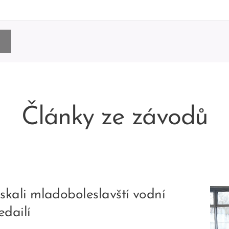
Články ze závodů
ali mladoboleslavští vodní
edailí