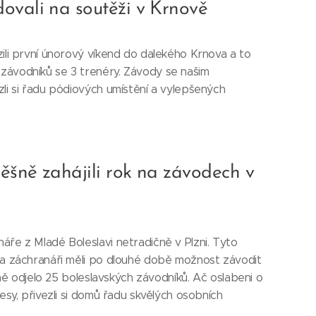
ovali na soutěži v Krnově
zili první únorový víkend do dalekého Krnova a to
závodníků se 3 trenéry. Závody se našim
zli si řadu pódiových umístění a vylepšených
ěšně zahájili rok na závodech v
áře z Mladé Boleslavi netradičně v Plzni. Tyto
 a záchranáři měli po dlouhé době možnost závodit
lzně odjelo 25 boleslavských závodníků. Ač oslabeni o
lesy, přivezli si domů řadu skvělých osobních