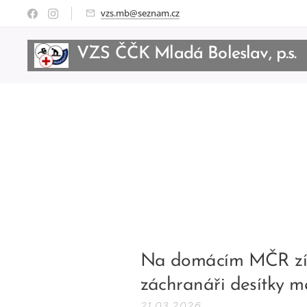
vzs.mb@seznam.cz
VZS ČČK Mladá Boleslav, p.s.
BoleslBoleslav, p.s.
Na domácím MČR získ
záchranáři desítky m
21.03.2026