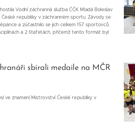
ostila Vodní záchranná služba ČČK Mladá Boleslav
ví České republiky v záchranném sportu. Závody se
pánce a zúčastnilo se jich celkem 157 sportovců.
isciplínách a 2 štafetách, přičemž tento formát byl
chranáři sbírali medaile na MČR
esl ve znamení Mistrovství České republiky v