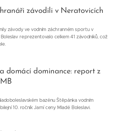
hranáři závodili v Neratovicích
čnily závody ve vodním záchranném sportu v
 Boleslav reprezentovalo celkem 41 závodníků, což
le.
t a domácí dominance: report z
JCMB
 mladoboleslavském bazénu Štěpánka vodním
ilejní 10. ročník Jarní ceny Mladé Boleslavi.