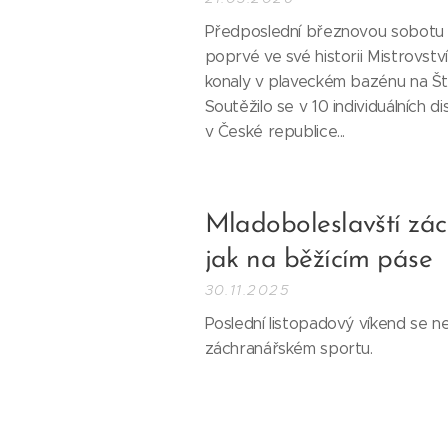
Předposlední březnovou sobotu h
poprvé ve své historii Mistrovst
konaly v plaveckém bazénu na Ště
Soutěžilo se v 10 individuálních d
v České republice...
Mladoboleslavští zá
jak na běžícím páse
30.11.2025
Poslední listopadový víkend se n
záchranářském sportu.