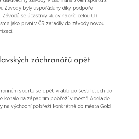
se uskutečnily závody v záchranářském sportu s
vi. Závody byly uspořádány díky podpoře
 Závodů se účastnily kluby napříč celou ČR,
 jsme jako první v ČR zařadily do závody novou
izací...
lavských záchranářů opět
ranném sportu se opět vrátilo po šesti letech do
 se konalo na západním pobřeží v městě Adelaide,
y na východní pobřeží, konkrétně do města Gold