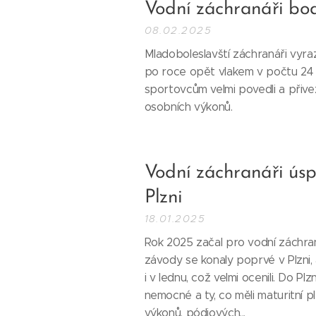
Vodní záchranáři bod
08.02.2025
Mladoboleslavští záchranáři vyra
po roce opět vlakem v počtu 24 
sportovcům velmi povedli a přive
osobních výkonů.
Vodní záchranáři úsp
Plzni
18.01.2025
Rok 2025 začal pro vodní záchran
závody se konaly poprvé v Plzni,
i v lednu, což velmi ocenili. Do P
nemocné a ty, co měli maturitní p
výkonů, pódiových...