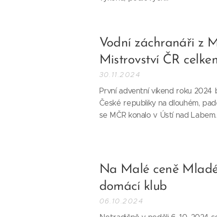
Vodní záchranáři z Ml
Mistrovství ČR celke
30.11.2024
První adventní víkend roku 2024 
České republiky na dlouhém, pad
se MČR konalo v Ústí nad Labem.
Na Malé ceně Mladé 
domácí klub
06.10.2024