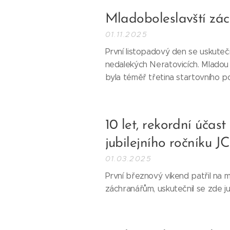
Mladoboleslavští zác
01.11.2025
První listopadový den se uskute
nedalekých Neratovicích. Mladou
byla téměř třetina startovního po
10 let, rekordní účas
jubilejního ročníku 
01.03.2025
První březnový víkend patřil na
záchranářům, uskutečnil se zde jub