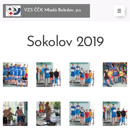
VZS ČČK Mladá Boleslav, p.s.
BoleslBoleslav, p.s.
Sokolov 2019