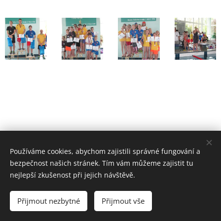
Používáme cookies, abychom zajistili správné fungování a
bezpečnost našich stránek. Tím vám můžeme zajistit tu
nejlepší zkušenost při jejich návštěvě.
© 2019-2026 VZS ČČK Mladá Boleslav, p.s.
Přijmout nezbytné
Přijmout vše
Vytvořeno službou
Webnode
Cookies