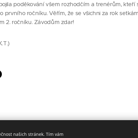
pojila poděkování všem rozhodčím a trenérům, kteří s
ho prvního ročníku. Věřím, že se všichni za rok setká
 2. ročníku. Závodům zdar!
.T.)
ečnost našich stránek. Tím vám
© 2019-2026 VZS ČČK Mladá Boleslav, p.s.