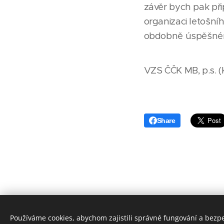
závěr bych pak při
organizaci letošní
obdobně úspěšném
VZS ČČK MB, p.s. (K
Share
Používáme cookies, abychom zajistili správné fungování a bezp