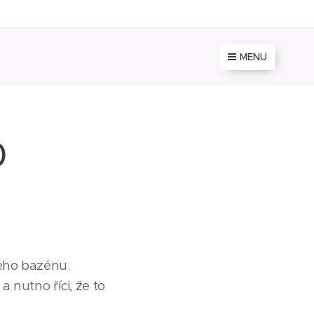
MENU
0
ého bazénu.
 nutno říci, že to