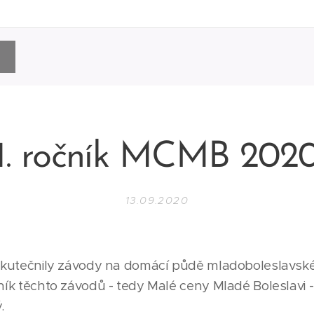
1. ročník MCMB 202
13.09.2020
 uskutečnily závody na domácí půdě mladoboleslavsk
ník těchto závodů - tedy Malé ceny Mladé Boleslavi - a
.