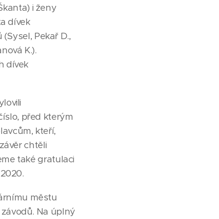
Škanta) i ženy
ta dívek
 (Sysel, Pekař D.,
nová K.).
h dívek
ovili
 číslo, před kterým
avcům, kteří,
závěr chtěli
me také gratulaci
 2020.
tárnímu městu
 závodů. Na úplný