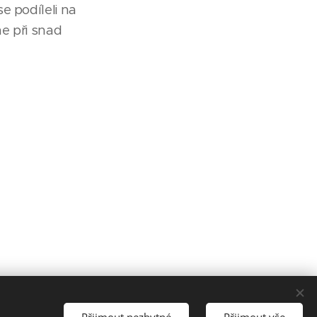
e podíleli na
me při snad
Přijmout nezbytné
Přijmout vše