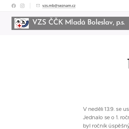
vzs.mb@seznam.cz
VZS ČČK Mladá Boleslav, p.s.
BoleslBoleslav, p.s.
V neděli 13.9. se
Jednalo se o 1. roč
byl ročník úspěšný