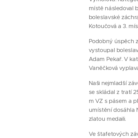
místě následoval b
boleslavské záchra
Kotoučová a 3. mís
Podobný úspěch zop
vystoupal boleslav
Adam Pekař. V kate
Vaněčková vyplaval
Naši nejmladší závo
se skládal z tratí
m VZ s pásem a plo
umístění dosáhla N
zlatou medaili.
Ve štafetových záv