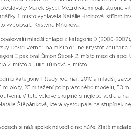
oleslavský Marek Sysel. Mezi dívkami pak stupně vít
nářky. 1. místo vyplavala Natálie Hrdinová, stříbro br
to vybojovala Kristýna Mňuková.
akovali i mladší chlapci z kategorie D (2006-2007),
ský David Verner, na místo druhé Kryštof Zouhar a n
gorii E pak bral Šimon Štípek 2. místo mezi chlapci. 
a 2. místo a Julie Tůmová 3. místo.
dníci kategorie F (tedy roč. nar. 2010 a mladší) závodil
 25 m ploty, 25 m tažení poloprázdného modelu, 50 
utvemi. V této věkové skupině si nejlépe vedla a na
atálie Štěpánková, která vystoupala na stupínek nej
odech si náš spolek nevedl o nic hůře. Zlaté medaile 