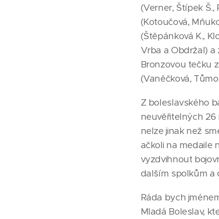
(Verner, Štípek Š.,
(Kotoučová, Mňukov
(Štěpánková K., Kl
Vrba a Obdržal) a
Bronzovou tečku z
(Vaněčková, Tůmov
Z boleslavského ba
neuvěřitelných 26 m
nelze jinak než s
ačkoli na medaile 
vyzdvihnout bojov
dalším spolkům a o
Ráda bych jménem
Mladá Boleslav, k