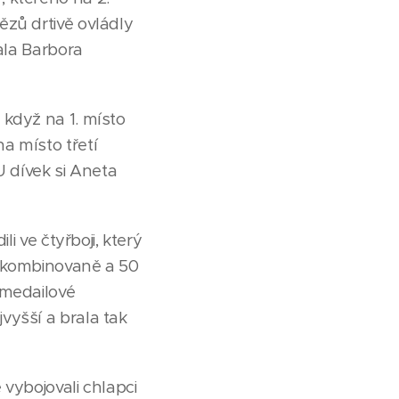
ězů drtivě ovládly
ala Barbora
 když na 1. místo
a místo třetí
U dívek si Aneta
i ve čtyřboji, který
m kombinovaně a 50
 medailové
vyšší a brala tak
vybojovali chlapci