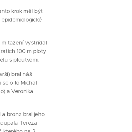
nto krok měl být
 epidemiologické
 m tažení vystřídal
ratích 100 m ploty,
lu s ploutvemi.
arší) bral náš
i se o to Michal
to) a Veronika
 a bronz bral jeho
toupala Tereza
 kterého na 2.