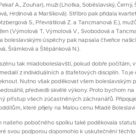
 Pekař A., Zouhar), muži (Lhotka, Soběslavský, Černý, 
á, Hrdinová a Maršíková). Stříbro pak přidala kvarte
otzbergová S., Převrátilová Z. a Tancmanová E.), mužů
 žen (Výmolová T, Výmolová V., Svobodová a Tancma
a boleslavskými úspěchy pak napsala čtveřice našic
á, Šrámková a Štěpánková N.).
zénu tak mladoboleslavští, pokud dobře počítám, vyl
edailí z individuálních a štafetových disciplín. To je
meknout. Nutno však poděkovat všem boleslavským pl
nedosáhli, předvedli skvělé výkony. Proto bychom na 
ný přístup všech zúčastněných záchranářů. Připojuje
ddílům, které přijely na Malou cenu Mladé Boleslavi
 našeho pobočného spolku také poděkovala statu
teré svou podporou dopomohlo k uskutečnění těchto