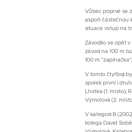
Vůbec poprvé se z
aspoň částečnou k
situace vstup na t
Závodilo se opět v
závod na 100 m taže
100 m "zapínačka"
V tomto čtyřboji by
spolek první i druh
Lhotka (1. místo),
Výmolová (2. místo
V kategorii B (2002
kolega David Sobě
Výmolová. Kategori