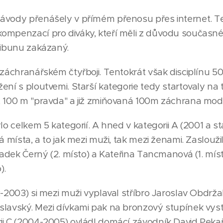
ávody přenášely v přímém přenosu přes internet. Te
ompenzací pro diváky, kteří měli z důvodu současné
ribunu zakázaný.
 záchranářském čtyřboji. Tentokrát však disciplínu 50
ní s ploutvemi. Starší kategorie tedy startovaly na t
, 100 m "pravda" a již zmiňovaná 100m záchrana mode
lo celkem 5 kategorií. A hned v kategorii A (2001 a st
á místa, a to jak mezi muži, tak mezi ženami. Zasloužil
 Radek Černý (2. místo) a Kateřina Tancmanová (1. mís
).
-2003) si mezi muži vyplaval stříbro Jaroslav Obdržal
slavský. Mezi dívkami pak na bronzový stupínek vys
i C (2004-2005) ovládl domácí závodník David Pekař,