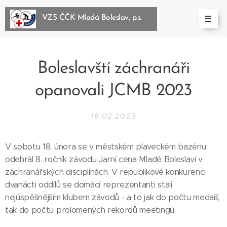
VZS ČČK Mladá Boleslav, p.s.
BoleslBoleslav, p.s.
Boleslavští záchranáři
opanovali JCMB 2023
18.02.2023
V sobotu 18. února se v městském plaveckém bazénu
odehrál 8. ročník závodu Jarní cena Mladé Boleslavi v
záchranářských disciplínách. V republikové konkurenci
dvanácti oddílů se domácí reprezentanti stali
nejúspěšnějším klubem závodů - a to jak do počtu medailí,
tak do počtu prolomených rekordů meetingu.