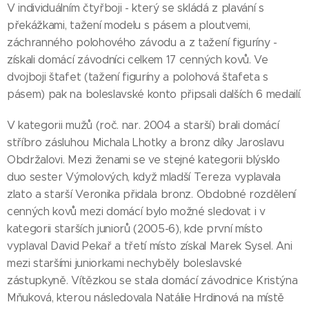
V individuálním čtyřboji - který se skládá z plavání s
překážkami, tažení modelu s pásem a ploutvemi,
záchranného polohového závodu a z tažení figuríny -
získali domácí závodníci celkem 17 cenných kovů. Ve
dvojboji štafet (tažení figuríny a polohová štafeta s
pásem) pak na boleslavské konto připsali dalších 6 medailí.
V kategorii mužů (roč. nar. 2004 a starší) brali domácí
stříbro zásluhou Michala Lhotky a bronz díky Jaroslavu
Obdržalovi. Mezi ženami se ve stejné kategorii blýsklo
duo sester Výmolových, když mladší Tereza vyplavala
zlato a starší Veronika přidala bronz. Obdobné rozdělení
cenných kovů mezi domácí bylo možné sledovat i v
kategorii starších juniorů (2005-6), kde první místo
vyplaval David Pekař a třetí místo získal Marek Sysel. Ani
mezi staršími juniorkami nechyběly boleslavské
zástupkyně. Vítězkou se stala domácí závodnice Kristýna
Mňuková, kterou následovala Natálie Hrdinová na místě