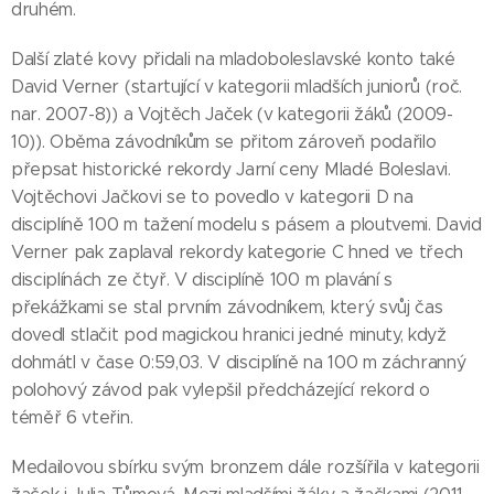
druhém.
Další zlaté kovy přidali na mladoboleslavské konto také
David Verner (startující v kategorii mladších juniorů (roč.
nar. 2007-8)) a Vojtěch Jaček (v kategorii žáků (2009-
10)). Oběma závodníkům se přitom zároveň podařilo
přepsat historické rekordy Jarní ceny Mladé Boleslavi.
Vojtěchovi Jačkovi se to povedlo v kategorii D na
disciplíně 100 m tažení modelu s pásem a ploutvemi. David
Verner pak zaplaval rekordy kategorie C hned ve třech
disciplínách ze čtyř. V disciplíně 100 m plavání s
překážkami se stal prvním závodníkem, který svůj čas
dovedl stlačit pod magickou hranici jedné minuty, když
dohmátl v čase 0:59,03. V disciplíně na 100 m záchranný
polohový závod pak vylepšil předcházející rekord o
téměř 6 vteřin.
Medailovou sbírku svým bronzem dále rozšířila v kategorii