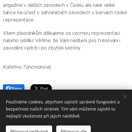
angažmá v dalších závodech v Česku, ale také velké
šance na účast v zahraničních závodech v barvách české
reprezentace.
Všem závodníkům děkujeme za vzornou reprezentaci
našeho oddílu! Věříme, že Vám nadšení pro trénování i
závodění vydrží i po zbytek sezóny.
Kateřina Tancmanová
Share
Používáme cookies, abychom zajistili správné fungování a
bezpečnost našich stránek. Tím vám můžeme zajistit tu
nejlepší zkušenost při jejich návštěvě.
© 2019-2026 VZS ČČK Mladá Boleslav, p.s.
Přijmout nezbytné
Přijmout vše