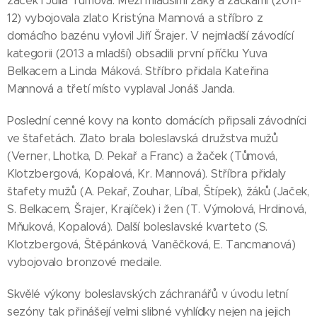
žaček i Julia Tůmová. Mezi mladšími žáky a žačkami (2011-
12) vybojovala zlato Kristýna Mannová a stříbro z
domácího bazénu vylovil Jiří Šrajer. V nejmladší závodící
kategorii (2013 a mladší) obsadili první příčku Yuva
Belkacem a Linda Máková. Stříbro přidala Kateřina
Mannová a třetí místo vyplaval Jonáš Janda.
Poslední cenné kovy na konto domácích připsali závodníci
ve štafetách. Zlato brala boleslavská družstva mužů
(Verner, Lhotka, D. Pekař a Franc) a žaček (Tůmová,
Klotzbergová, Kopalová, Kr. Mannová). Stříbra přidaly
štafety mužů (A. Pekař, Zouhar, Líbal, Štípek), žáků (Jaček,
S. Belkacem, Šrajer, Krajíček) i žen (T. Výmolová, Hrdinová,
Mňuková, Kopalová). Další boleslavské kvarteto (S.
Klotzbergová, Štěpánková, Vaněčková, E. Tancmanová)
vybojovalo bronzové medaile.
Skvělé výkony boleslavských záchranářů v úvodu letní
sezóny tak přinášejí velmi slibné vyhlídky nejen na jejich