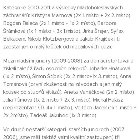
Kategorie 2010-2011 a výsledky mladoboleslavských
záchranářů: Kristýna Mannová (2x 1. místo + 2x 2. místo),
Bogdan Baleca (2x 1. místo + 1x 2. místo), Barbora
Šrámková (1x 1. místo + 3x 1.místo), Jirka Šrajer, Syfax
Belkacem, Nikola Klotzbergová a Jakub Krajíček i ti
zaostali jen o malý krůček od medailových pozic
Mezi mladšími juniory (2009-2008) za domácí startovali a
získali taktéž řadu osobních rekordů: Johanka Hnátková
(1x 2. místo), Šimon Štípek (2x 2. místo+1x 3. místo), Anna
Tomanová (první zkušenost na závodech a jen malý
kousek od stupňů vítězů), Aneta Vaněčková (2x 2. místo),
Julia Tůmová (1x 2. místo + 2x 3. místo), Michal Halász
(reprezentant ČR, 4x 1. místo), Vojtěch Jaček (1x 1. místo +
2x 2.místo), Tadeáš Jakubec (1x 3. místo)
Ve druhé nejstarší kategorii, starších juniorech (2007-
2006), jsme měli taktéž velmi kvalitní zastoupení, tři