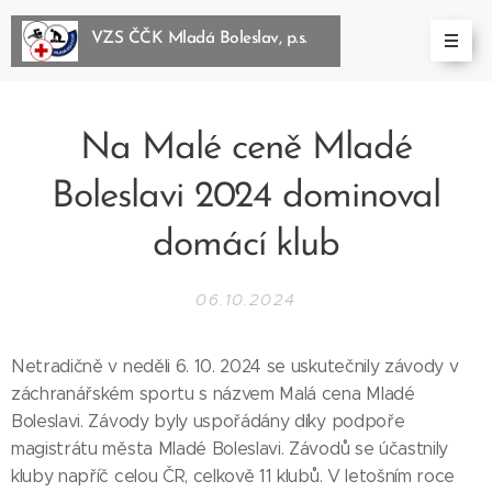
VZS ČČK Mladá Boleslav, p.s.
BoleslBoleslav, p.s.
Na Malé ceně Mladé
Boleslavi 2024 dominoval
domácí klub
06.10.2024
Netradičně v neděli 6. 10. 2024 se uskutečnily závody v
záchranářském sportu s názvem Malá cena Mladé
Boleslavi. Závody byly uspořádány díky podpoře
magistrátu města Mladé Boleslavi. Závodů se účastnily
kluby napříč celou ČR, celkově 11 klubů. V letošním roce