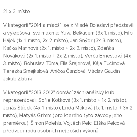
21 x 3. místo
V kategorii "2014 a mladší" se z Mladé Boleslavi představili
a vylepšovali svá maxima: Yuva Belkacem (3x 1. místo), Filip
Hájek (1x 1. místo, 2x 2. místo), Jan Šnýdr (3x 3. místo),
Kačka Mannová (2x 1. místo + 2x 2. místo), Zdeňka
Nováková (2x 1. místo + 2x 2. místo), Verča Ernestová (4x
3. místo), Bohuslav Tůma, Ella Šrajerová, Kája Tučimová,
Terezka Smejkalová, Anička Čandová, Václav Gaudin,
Jakub Zlatník
V kategorii "2013-2012" domácí záchranářský klub
reprezentovali: Sofie Kotková (3x 1. místo + 1x 2. místo),
Jonáš Štípek (4x 1. místo), Linda Máková (1x 1. místo + 3x 2.
místo), Matyáš Grimm (pro kterého tyto závody jeho
premiérou), Šimon Polehla, Vojtěch Pelc, Eliška Pelcová
předvedli řadu osobních nejlepších výkonů