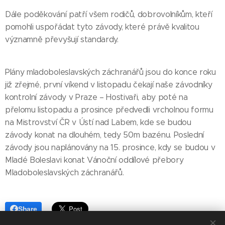
Dále poděkování patří všem rodičů, dobrovolníkům, kteří
pomohli uspořádat tyto závody, které právě kvalitou
významně převyšují standardy.
Plány mladoboleslavských záchranářů jsou do konce roku
již zřejmé, první víkend v listopadu čekají naše závodníky
kontrolní závody v Praze – Hostivaři, aby poté na
přelomu listopadu a prosince předvedli vrcholnou formu
na Mistrovství ČR v Ústí nad Labem, kde se budou
závody konat na dlouhém, tedy 50m bazénu. Poslední
závody jsou naplánovány na 15. prosince, kdy se budou v
Mladé Boleslavi konat Vánoční oddílové přebory
Mladoboleslavských záchranářů.
Share