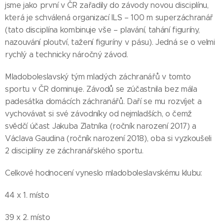
jsme jako první v ČR zařadily do závody novou disciplínu,
která je schválená organizací ILS – 100 m superzáchranář
(tato disciplína kombinuje vše – plavání, tahání figuríny,
nazouvání ploutví, tažení figuríny v pásu). Jedná se o velmi
rychlý a technicky náročný závod.
Mladoboleslavský tým mladých záchranářů v tomto
sportu v ČR dominuje. Závodů se zúčastnila bez mála
padesátka domácích záchranářů. Daří se mu rozvíjet a
vychovávat si své závodníky od nejmladších, o čemž
svědčí účast Jakuba Zlatníka (ročník narození 2017) a
Václava Gaudina (ročník narození 2018), oba si vyzkoušeli
2 disciplíny ze záchranářského sportu.
Celkové hodnocení vyneslo mladoboleslavskému klubu:
44 x 1. místo
39 x 2. místo