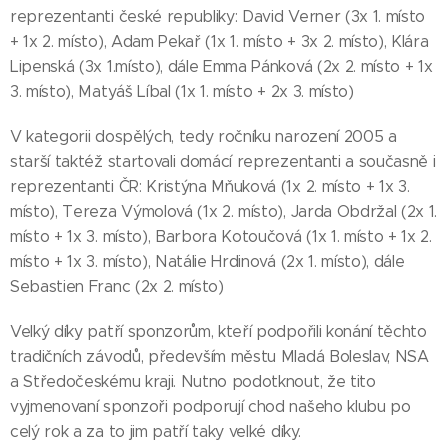
reprezentanti české republiky: David Verner (3x 1. místo
+ 1x 2. místo), Adam Pekař (1x 1. místo + 3x 2. místo), Klára
Lipenská (3x 1.místo), dále Emma Pánková (2x 2. místo + 1x
3. místo), Matyáš Líbal (1x 1. místo + 2x 3. místo)
V kategorii dospělých, tedy ročníku narození 2005 a
starší taktéž startovali domácí reprezentanti a současně i
reprezentanti ČR: Kristýna Mňuková (1x 2. místo + 1x 3.
místo), Tereza Výmolová (1x 2. místo), Jarda Obdržal (2x 1.
místo + 1x 3. místo), Barbora Kotoučová (1x 1. místo + 1x 2.
místo + 1x 3. místo), Natálie Hrdinová (2x 1. místo), dále
Sebastien Franc (2x 2. místo)
Velký díky patří sponzorům, kteří podpořili konání těchto
tradičních závodů, především městu Mladá Boleslav, NSA
a Středočeskému kraji. Nutno podotknout, že tito
vyjmenovaní sponzoři podporují chod našeho klubu po
celý rok a za to jim patří taky velké díky.