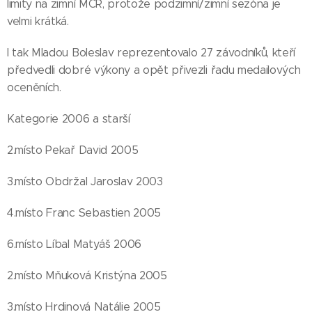
limity na zimní MČR, protože podzimní/zimní sezóna je
velmi krátká.
I tak Mladou Boleslav reprezentovalo 27 závodníků, kteří
předvedli dobré výkony a opět přivezli řadu medailových
oceněních.
Kategorie 2006 a starší
2.místo Pekař David 2005
3.místo Obdržal Jaroslav 2003
4.místo Franc Sebastien 2005
6.místo Líbal Matyáš 2006
2.místo Mňuková Kristýna 2005
3.místo Hrdinová Natálie 2005