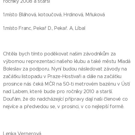
ročníky 2008 a starší
1.místo Bláhová, kotoučová, Hrdinová, Mňuková
1.místo Franc, Pekař D., Pekař. A, Líbal
Chtěla bych tímto poděkovat našim závodníkům za
výbornou reprezentaci našeho klubu a také městu Mladá
Boleslav za podporu. Nyní budou následovat závody na
začátku listopadu v Praze-Hostivaři a dále na začátku
prosince nás čeká MČR na 50-ti metrovém bazénu v Ústí
nad Labem, které bude pro ročníky 2010 a starší.
Doufám, že do nadcházející přípravy dají naši členové co
nejvíce a předvedou se, v prosinci, v co nejlepší formě.
Lenka Vernerová