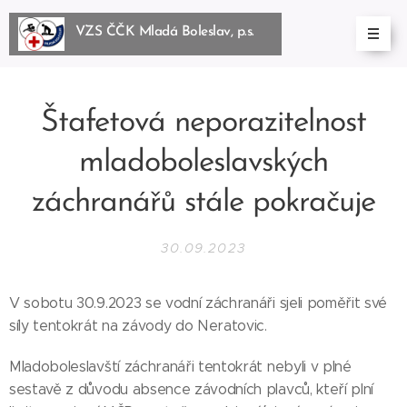
VZS ČČK Mladá Boleslav, p.s.
BoleslBoleslav, p.s.
Štafetová neporazitelnost
mladoboleslavských
záchranářů stále pokračuje
30.09.2023
V sobotu 30.9.2023 se vodní záchranáři sjeli poměřit své
síly tentokrát na závody do Neratovic.
Mladoboleslavští záchranáři tentokrát nebyli v plné
sestavě z důvodu absence závodních plavců, kteří plní