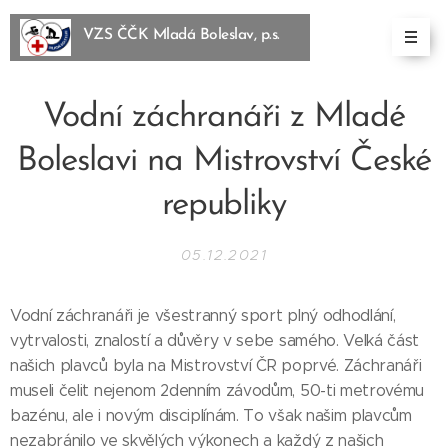
VZS ČČK Mladá Boleslav, p.s.
BoleslBoleslav, p.s.
Vodní záchranáři z Mladé
Boleslavi na Mistrovství České
republiky
05.12.2021
Vodní záchranáři je všestranný sport plný odhodlání,
vytrvalosti, znalostí a důvěry v sebe samého. Velká část
našich plavců byla na Mistrovství ČR poprvé. Záchranáři
museli čelit nejenom 2denním závodům, 50-ti metrovému
bazénu, ale i novým disciplínám. To však našim plavcům
nezabránilo ve skvělých výkonech a každý z našich