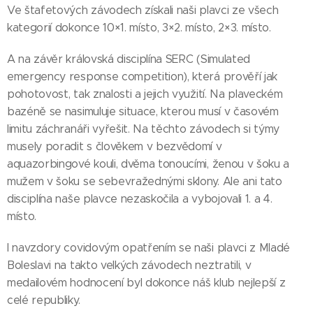
Ve štafetových závodech získali naši plavci ze všech
kategorií dokonce 10×1. místo, 3×2. místo, 2×3. místo.
A na závěr královská disciplína SERC (Simulated
emergency response competition), která prověří jak
pohotovost, tak znalosti a jejich využití. Na plaveckém
bazéně se nasimuluje situace, kterou musí v časovém
limitu záchranáři vyřešit. Na těchto závodech si týmy
musely poradit s člověkem v bezvědomí v
aquazorbingové kouli, dvěma tonoucími, ženou v šoku a
mužem v šoku se sebevražednými sklony. Ale ani tato
disciplína naše plavce nezaskočila a vybojovali 1. a 4.
místo.
I navzdory covidovým opatřením se naši plavci z Mladé
Boleslavi na takto velkých závodech neztratili, v
medailovém hodnocení byl dokonce náš klub nejlepší z
celé republiky.