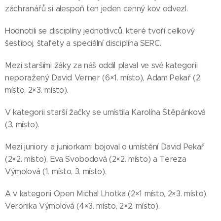
záchranářů si alespoň ten jeden cenný kov odvezl.
Hodnotili se disciplíny jednotlivců, které tvoří celkový
šestiboj, štafety a speciální disciplína SERC.
Mezi staršími žáky za náš oddíl plaval ve své kategorii
neporažený David Verner (6×1. místo), Adam Pekař (2.
místo, 2×3. místo).
V kategorii starší žačky se umístila Karolína Štěpánková
(3. místo).
Mezi juniory a juniorkami bojoval o umístění David Pekař
(2×2. místo), Eva Svobodová (2×2. místo) a Tereza
Výmolová (1. místo, 3. místo).
A v kategorii Open Michal Lhotka (2×1 místo, 2×3. místo),
Veronika Výmolová (4×3. místo, 2×2. místo).